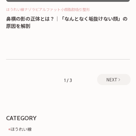
ほうれい線
ナゾラビアルファット
小顔
脂肪吸引
整形
鼻横の影の正体とは？｜「なんとなく垢抜けない顔」の
原因を解剖
NEXT
1
/
3
投
稿
の
ペー
CATEGORY
ジ
ほうれい線
送