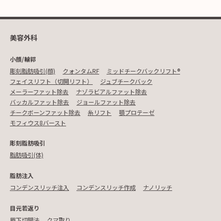
美容外科
小顔/輪郭
彫刻脂肪吸引(顔)
クォンタムRF
ミッドチークバックリフト®︎
フェイスリフト（切開リフト）
ジュブチークバック
メーラーファット除去
ナゾラビアルファット除去
バッカルファット除去
ジョールファット除去
チークボーンファット除去
糸リフト
顎プロテーゼ
モフィウス8バースト
彫刻脂肪吸引
脂肪吸引(体)
脂肪注入
コンデンスリッチ注入
コンデンスリッチ作成
ナノリッチ
目元若返り
眉下切開法
クマ取り