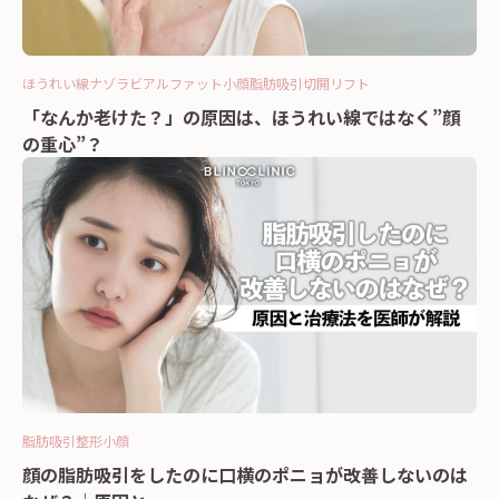
ほうれい線
ナゾラビアルファット
小顔
脂肪吸引
切開リフト
「なんか老けた？」の原因は、ほうれい線ではなく”顔
の重心”？
脂肪吸引
整形
小顔
顔の脂肪吸引をしたのに口横のポニョが改善しないのは