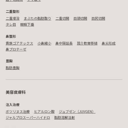
二重整形
二重埋没
まぶたの脂肪取り
二重切開
目頭切開
目尻切開
タレ目
眼瞼下垂
鼻整形
貴族ゴアテックス
小鼻縮小
鼻中隔延長
耳介軟骨移植
鼻尖形成
鼻プロテーゼ
豊胸
脂肪豊胸
美容皮膚科
注入治療
ボツリヌス治療
ヒアルロン酸
ジュブゼン（JUVGEN）
ジャルプロスーパーハイドロ
脂肪溶解注射