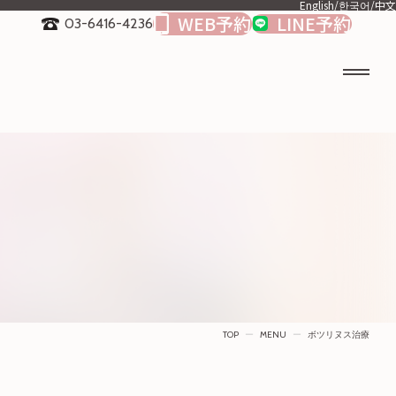
English
/
한국어
/
中文
WEB予約
LINE予約
03-6416-4236
TOP
ー
MENU
ー
ボツリヌス治療