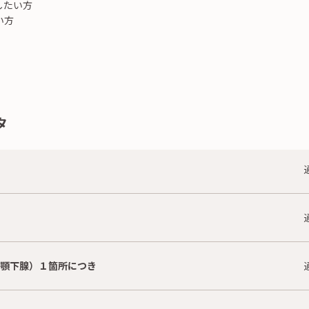
したい方
い方
タ
r顎下腺）１箇所につき