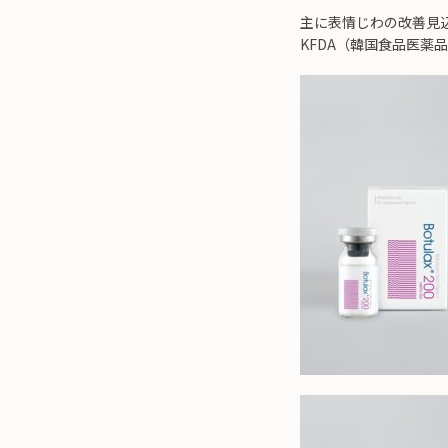
主に表情じわの改善見
KFDA（韓国⾷品医