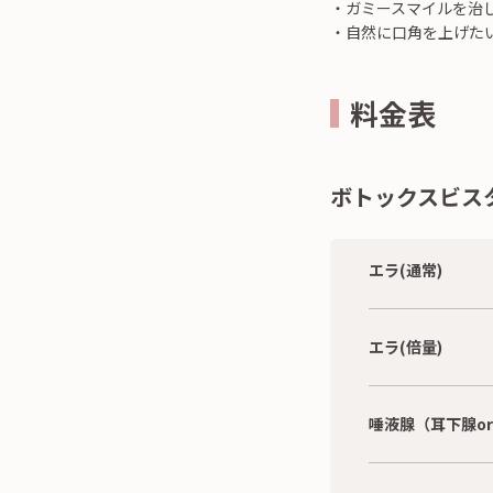
・ガミースマイルを治
・自然に口角を上げた
料金表
ボトックスビス
エラ(通常)
エラ(倍量)
唾液腺（耳下腺o