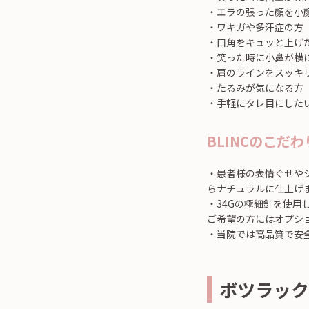
・エラの張った顔を小
・ワキガや多汗症の方
・口角をキュッと上げ
・笑った時に小鼻が横
・肩のラインをスッキ
・たるみが気になる方
・手軽にタレ目にした
BLINCのこだわ
・患者様の表情ぐせや
らナチュラルに仕上げ
・34Gの極細針を使
ご希望の方にはオプシ
・当院では高品質で安
ボツラック