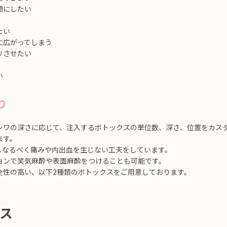
顔にしたい
たい
に広がってしまう
リさせたい
い
り
シワの深さに応じて、注入するボトックスの単位数、深さ、位置をカス
ます。
用しなるべく痛みや内出血を生じない工夫をしています。
ョンで笑気麻酔や表面麻酔をつけることも可能です。
全性の高い、以下2種類のボトックスをご用意しております。
ス