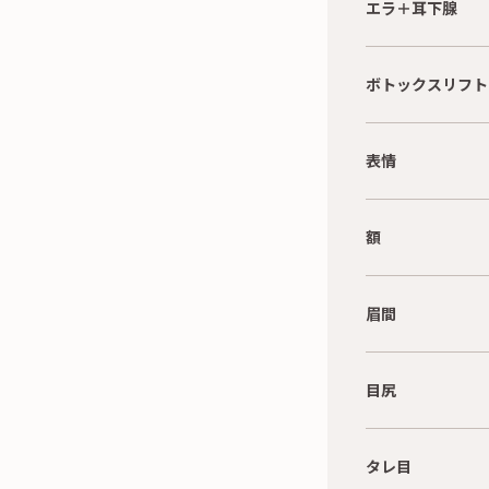
エラ＋耳下腺
ボトックスリフト
表情
額
眉間
目尻
タレ目