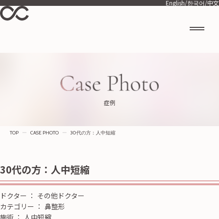
English
/
한국어
/
中文
症例
TOP
ー
CASE PHOTO
ー
30代の方：人中短縮
30代の方：人中短縮
ドクター
：
その他ドクター
カテゴリー
：
鼻整形
施術
：
人中短縮