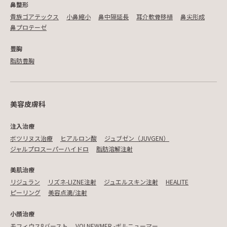
鼻整形
貴族ゴアテックス
小鼻縮小
鼻中隔延長
耳介軟骨移植
鼻尖形成
鼻プロテーゼ
豊胸
脂肪豊胸
美容皮膚科
注入治療
ボツリヌス治療
ヒアルロン酸
ジュブゼン（JUVGEN）
ジャルプロスーパーハイドロ
脂肪溶解注射
美肌治療
リジュラン
リズネ-LIZNE注射
ジュエルスキン注射
HEALITE
ピーリング
美容点滴/注射
小顔治療
モフィウス8バースト
VOLNEWMER -ボルニューマー