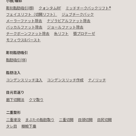
小顔/輪郭
彫刻脂肪吸引(顔)
クォンタムRF
ミッドチークバックリフト®︎
フェイスリフト（切開リフト）
ジュブチークバック
メーラーファット除去
ナゾラビアルファット除去
バッカルファット除去
ジョールファット除去
チークボーンファット除去
糸リフト
顎プロテーゼ
モフィウス8バースト
彫刻脂肪吸引
脂肪吸引(体)
脂肪注入
コンデンスリッチ注入
コンデンスリッチ作成
ナノリッチ
目元若返り
眉下切開法
クマ取り
二重整形
二重埋没
まぶたの脂肪取り
二重切開
目頭切開
目尻切開
タレ目
眼瞼下垂