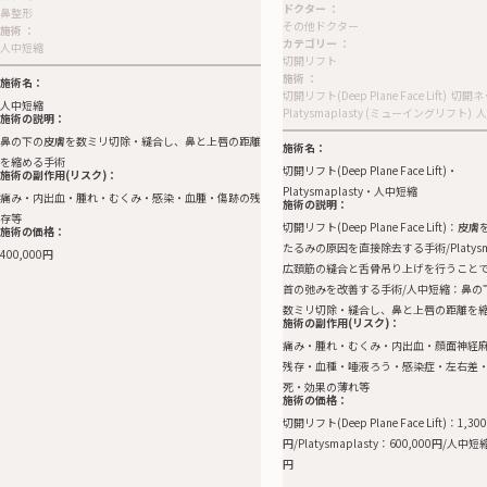
ドクター
：
鼻整形
その他ドクター
施術
：
カテゴリー
：
人中短縮
切開リフト
施術
：
施術名：
切開リフト(Deep Plane Face Lift)
切開ネ
人中短縮
Platysmaplasty (ミューイングリフト)
人
施術の説明：
鼻の下の皮膚を数ミリ切除・縫合し、鼻と上唇の距離
施術名：
を縮める手術
切開リフト(Deep Plane Face Lift)・
施術の副作用(リスク)：
Platysmaplasty・人中短縮
痛み・内出血・腫れ・むくみ・感染・血腫・傷跡の残
施術の説明：
存等
切開リフト(Deep Plane Face Lift)：
施術の価格：
たるみの原因を直接除去する手術/Platysma
400,000円
広頚筋の縫合と舌骨吊り上げを行うこと
首の弛みを改善する手術/人中短縮：鼻の
数ミリ切除・縫合し、鼻と上唇の距離を
施術の副作用(リスク)：
痛み・腫れ・むくみ・内出血・顔面神経
残存・血種・唾液ろう・感染症・左右差
死・効果の薄れ等
施術の価格：
切開リフト(Deep Plane Face Lift)：1,300
円/Platysmaplasty：600,000円/人中短
円