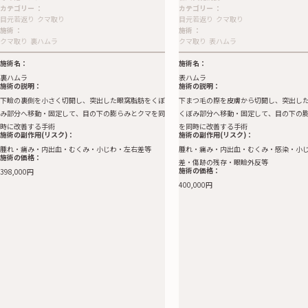
カテゴリー
：
カテゴリー
：
目元若返り
クマ取り
目元若返り
クマ取り
施術
：
施術
：
クマ取り
裏ハムラ
クマ取り
表ハムラ
施術名：
施術名：
裏ハムラ
表ハムラ
施術の説明：
施術の説明：
下瞼の裏側を小さく切開し、突出した眼窩脂肪をくぼ
下まつ毛の際を皮膚から切開し、突出し
み部分へ移動・固定して、目の下の膨らみとクマを同
くぼみ部分へ移動・固定して、目の下の
時に改善する手術
を同時に改善する手術
施術の副作用(リスク)：
施術の副作用(リスク)：
腫れ・痛み・内出血・むくみ・小じわ・左右差等
腫れ・痛み・内出血・むくみ・感染・小
施術の価格：
差・傷跡の残存・眼瞼外反等
施術の価格：
398,000円
400,000円