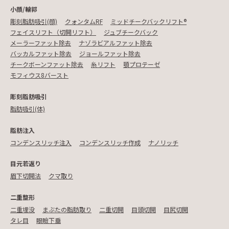
小顔/輪郭
彫刻脂肪吸引(顔)
クォンタムRF
ミッドチークバックリフト®︎
フェイスリフト（切開リフト）
ジュブチークバック
メーラーファット除去
ナゾラビアルファット除去
バッカルファット除去
ジョールファット除去
チークボーンファット除去
糸リフト
顎プロテーゼ
モフィウス8バースト
彫刻脂肪吸引
脂肪吸引(体)
脂肪注入
コンデンスリッチ注入
コンデンスリッチ作成
ナノリッチ
目元若返り
眉下切開法
クマ取り
二重整形
二重埋没
まぶたの脂肪取り
二重切開
目頭切開
目尻切開
タレ目
眼瞼下垂