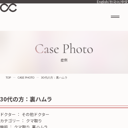
English
/
한국어
/
中文
症例
TOP
ー
CASE PHOTO
ー
30代の方：裏ハムラ
30代の方：裏ハムラ
ドクター
：
その他ドクター
カテゴリー
：
クマ取り
施術
：
クマ取り, 裏ハムラ