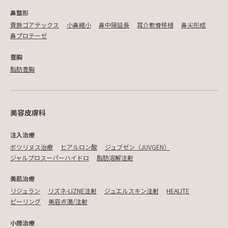
鼻整形
貴族ゴアテックス
小鼻縮小
鼻中隔延長
耳介軟骨移植
鼻尖形成
鼻プロテーゼ
豊胸
脂肪豊胸
美容皮膚科
注入治療
ボツリヌス治療
ヒアルロン酸
ジュブゼン（JUVGEN）
ジャルプロスーパーハイドロ
脂肪溶解注射
美肌治療
リジュラン
リズネ-LIZNE注射
ジュエルスキン注射
HEALITE
ピーリング
美容点滴/注射
小顔治療