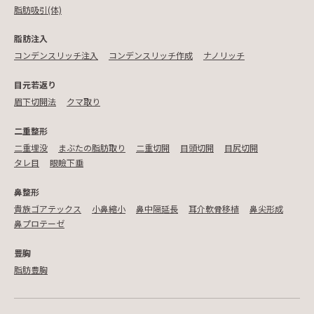
脂肪吸引(体)
脂肪注入
コンデンスリッチ注入
コンデンスリッチ作成
ナノリッチ
目元若返り
眉下切開法
クマ取り
二重整形
二重埋没
まぶたの脂肪取り
二重切開
目頭切開
目尻切開
タレ目
眼瞼下垂
鼻整形
貴族ゴアテックス
小鼻縮小
鼻中隔延長
耳介軟骨移植
鼻尖形成
鼻プロテーゼ
豊胸
脂肪豊胸