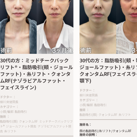
30代の方：ミッドチークバック
30代の方：脂肪吸引(頬
リフト®︎・脂肪吸引(頬・ジョール
ジョールファット)・糸リ
ファット)・糸リフト・クォンタ
クォンタムRF(フェイス
ムRF(ナゾラビアルファット・
顎下)
フェイスライン)
ドクター
：
柳川央徒院長
ドクター
：
カテゴリー
：
柳川央徒院長
小顔/輪郭
脂肪吸引
カテゴリー
：
施術
：
小顔/輪郭
脂肪吸引
脂肪吸引(顔)
クォンタムRF
糸リフト
施術
：
脂肪吸引(顔)
クォンタムRF
ミッドチークバックリフ
施術名：
ト®︎
ジョールファット除去
ナゾラビアルファット除
顔の脂肪吸引/糸リフト/クォンタムRF
去
糸リフト
施術の説明：