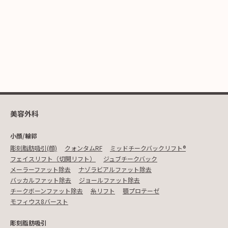
美容外科
小顔/輪郭
彫刻脂肪吸引(顔)
クォンタムRF
ミッドチークバックリフト®︎
フェイスリフト（切開リフト）
ジュブチークバック
メーラーファット除去
ナゾラビアルファット除去
バッカルファット除去
ジョールファット除去
チークボーンファット除去
糸リフト
顎プロテーゼ
モフィウス8バースト
彫刻脂肪吸引