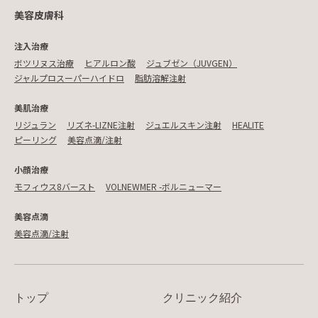
美容皮膚科
注入治療
ボツリヌス治療
ヒアルロン酸
ジュブゼン（JUVGEN）
ジャルプロスーパーハイドロ
脂肪溶解注射
美肌治療
リジュラン
リズネ-LIZNE注射
ジュエルスキン注射
HEALITE
ピーリング
美容点滴/注射
小顔治療
モフィウス8バースト
VOLNEWMER -ボルニューマー
美容点滴
美容点滴/注射
トップ
クリニック紹介