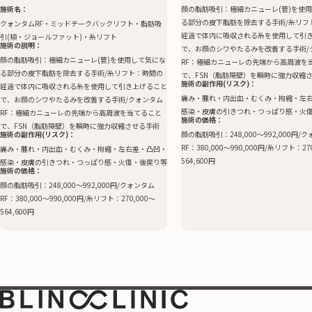
施術名：
顔の脂肪吸引：極細カニューレ(管)を使
る部分の皮下脂肪を除去する手術/糸リフ
クォンタムRF・ミッドチークバックリフト・脂肪吸
経過で体内に吸収される糸を使用して引
引(頬・ジョールファット)・糸リフト
施術の説明：
で、お顔のシワやたるみを改善する手術/
顔の脂肪吸引：極細カニューレ(管)を使用して気にな
RF：極細カニューレの先端から高周波を
る部分の皮下脂肪を除去する手術/糸リフト：時間の
で、FSN（脂肪隔壁）を瞬時に強力収縮
施術の副作用(リスク)：
経過で体内に吸収される糸を使用して引き上げること
痛み・腫れ・内出血・むくみ・拘縮・左
で、お顔のシワやたるみを改善する手術/クォンタム
感染・皮膚の引きつれ・つっぱり感・火
RF：極細カニューレの先端から高周波を当てること
施術の価格：
で、FSN（脂肪隔壁）を瞬時に強力収縮させる手術
施術の副作用(リスク)：
顔の脂肪吸引：248,000〜992,000円/
RF：380,000〜990,000円/糸リフト：27
痛み・腫れ・内出血・むくみ・拘縮・左右差・凸凹・
564,600円
感染・皮膚の引きつれ・つっぱり感・火傷・後戻り等
施術の価格：
顔の脂肪吸引：248,000〜992,000円/クォンタム
RF：380,000〜990,000円/糸リフト：270,000〜
564,600円