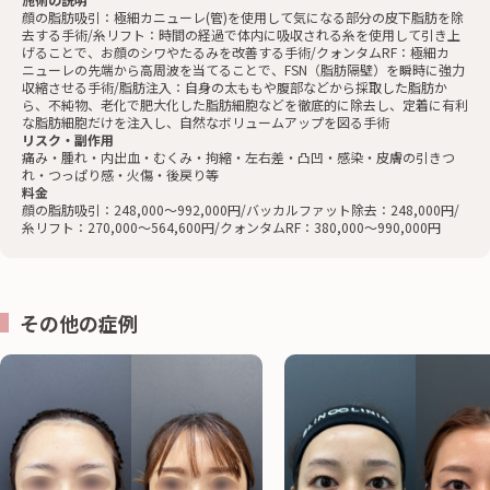
顔の脂肪吸引：極細カニューレ(管)を使用して気になる部分の皮下脂肪を除
去する手術/糸リフト：時間の経過で体内に吸収される糸を使用して引き上
げることで、お顔のシワやたるみを改善する手術/クォンタムRF：極細カ
ニューレの先端から高周波を当てることで、FSN（脂肪隔壁）を瞬時に強力
収縮させる手術/脂肪注入：自身の太ももや腹部などから採取した脂肪か
ら、不純物、老化で肥大化した脂肪細胞などを徹底的に除去し、定着に有利
な脂肪細胞だけを注入し、自然なボリュームアップを図る手術
リスク・副作用
痛み・腫れ・内出血・むくみ・拘縮・左右差・凸凹・感染・皮膚の引きつ
れ・つっぱり感・火傷・後戻り等
料金
顔の脂肪吸引：248,000〜992,000円/バッカルファット除去：248,000円/
糸リフト：270,000〜564,600円/クォンタムRF：380,000〜990,000円
その他の症例