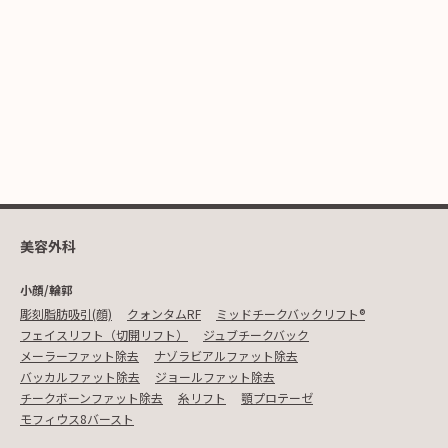
美容外科
小顔/輪郭
彫刻脂肪吸引(顔)
クォンタムRF
ミッドチークバックリフト®︎
フェイスリフト（切開リフト）
ジュブチークバック
メーラーファット除去
ナゾラビアルファット除去
バッカルファット除去
ジョールファット除去
チークボーンファット除去
糸リフト
顎プロテーゼ
モフィウス8バースト