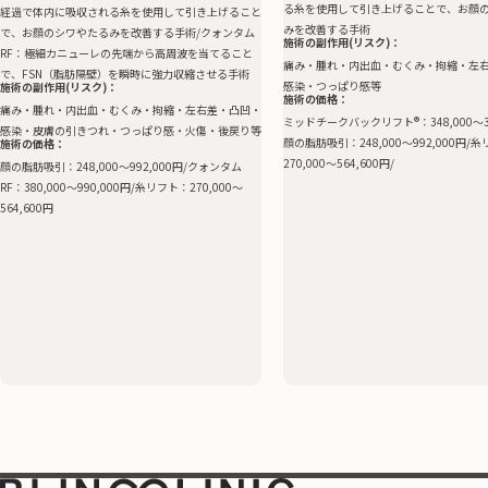
る糸を使用して引き上げることで、お顔
経過で体内に吸収される糸を使用して引き上げること
みを改善する手術
で、お顔のシワやたるみを改善する手術/クォンタム
施術の副作用(リスク)：
RF：極細カニューレの先端から高周波を当てること
痛み・腫れ・内出血・むくみ・拘縮・左
で、FSN（脂肪隔壁）を瞬時に強力収縮させる手術
感染・つっぱり感等
施術の副作用(リスク)：
施術の価格：
痛み・腫れ・内出血・むくみ・拘縮・左右差・凸凹・
ミッドチークバックリフト®️：348,000〜39
感染・皮膚の引きつれ・つっぱり感・火傷・後戻り等
顔の脂肪吸引：248,000〜992,000円/
施術の価格：
270,000〜564,600円/
顔の脂肪吸引：248,000〜992,000円/クォンタム
RF：380,000〜990,000円/糸リフト：270,000〜
564,600円