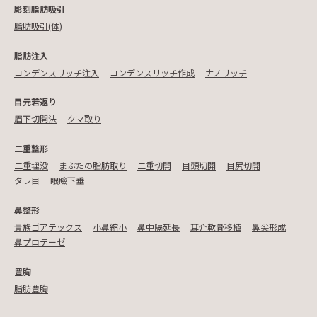
彫刻脂肪吸引
脂肪吸引(体)
脂肪注入
コンデンスリッチ注入
コンデンスリッチ作成
ナノリッチ
目元若返り
眉下切開法
クマ取り
二重整形
二重埋没
まぶたの脂肪取り
二重切開
目頭切開
目尻切開
タレ目
眼瞼下垂
鼻整形
貴族ゴアテックス
小鼻縮小
鼻中隔延長
耳介軟骨移植
鼻尖形成
鼻プロテーゼ
豊胸
脂肪豊胸