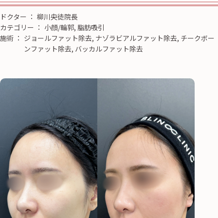
ドクター
：
柳川央徒院長
カテゴリー
：
小顔/輪郭, 脂肪吸引
施術
：
ジョールファット除去, ナゾラビアルファット除去, チークボー
ンファット除去, バッカルファット除去