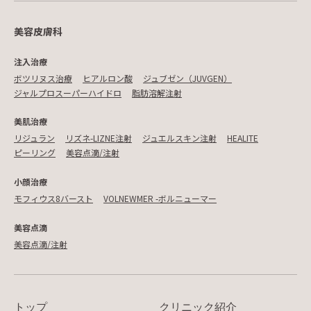
美容皮膚科
注入治療
ボツリヌス治療
ヒアルロン酸
ジュブゼン（JUVGEN）
ジャルプロスーパーハイドロ
脂肪溶解注射
美肌治療
リジュラン
リズネ-LIZNE注射
ジュエルスキン注射
HEALITE
ピーリング
美容点滴/注射
小顔治療
モフィウス8バースト
VOLNEWMER -ボルニューマー
美容点滴
美容点滴/注射
トップ
クリニック紹介