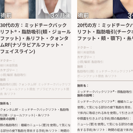
30代の方：ミッドチークバック
20代の方：ミッドチーク
リフト®︎・脂肪吸引(頬・ジョール
リフト・脂肪吸引(チーク
ファット)・糸リフト・クォンタ
ファット・頬・顎下)・糸
ムRF(ナゾラビアルファット・
ドクター
：
フェイスライン)
柳川央徒院長
カテゴリー
：
ドクター
：
小顔/輪郭
脂肪吸引
柳川央徒院長
施術
：
カテゴリー
：
脂肪吸引(顔)
ミッドチークバックリフト®︎
小顔/輪郭
脂肪吸引
ボーンファット除去
糸リフト
施術
：
脂肪吸引(顔)
クォンタムRF
ミッドチークバックリフ
施術名：
ト®︎
ジョールファット除去
ナゾラビアルファット除
ミッドチークバックリフト®️・顔脂肪吸引
去
糸リフト
施術の説明：
ミッドチークバックリフト®️：極細カニュ
施術名：
使用して気になる部分の皮下脂肪を除去
クォンタムRF・ミッドチークバックリフト・脂肪吸
で体内に吸収される糸を使用して引き上
引(頬・ジョールファット)・糸リフト
中顔面を引き上げる手術/顔の脂肪吸引：
施術の説明：
ニューレ(管)を使用して気になる部分の
顔の脂肪吸引：極細カニューレ(管)を使用して気にな
去する手術/糸リフト：時間の経過で体内
る部分の皮下脂肪を除去する手術/糸リフト：時間の