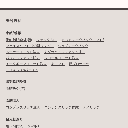
美容外科
小顔/輪郭
彫刻脂肪吸引(顔)
クォンタムRF
ミッドチークバックリフト®︎
フェイスリフト（切開リフト）
ジュブチークバック
メーラーファット除去
ナゾラビアルファット除去
バッカルファット除去
ジョールファット除去
チークボーンファット除去
糸リフト
顎プロテーゼ
モフィウス8バースト
彫刻脂肪吸引
脂肪吸引(体)
脂肪注入
コンデンスリッチ注入
コンデンスリッチ作成
ナノリッチ
目元若返り
眉下切開法
クマ取り