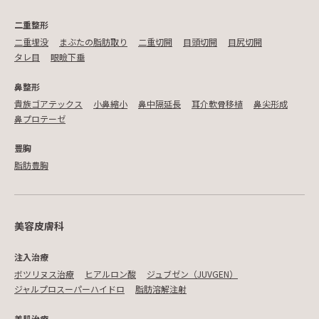
二重整形
二重埋没
まぶたの脂肪取り
二重切開
目頭切開
目尻切開
タレ目
眼瞼下垂
鼻整形
貴族ゴアテックス
小鼻縮小
鼻中隔延長
耳介軟骨移植
鼻尖形成
鼻プロテーゼ
豊胸
脂肪豊胸
美容皮膚科
注入治療
ボツリヌス治療
ヒアルロン酸
ジュブゼン（JUVGEN）
ジャルプロスーパーハイドロ
脂肪溶解注射
美肌治療