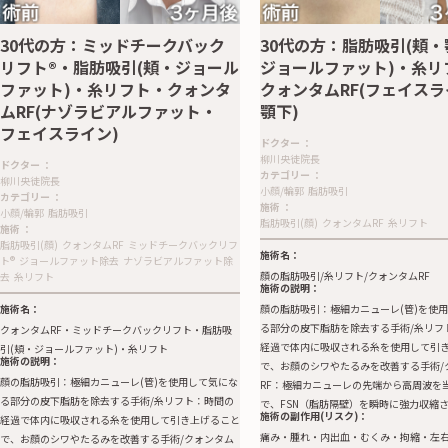
30代の方：ミッドチークバック
30代の方：脂肪吸引(頬
リフト®︎・脂肪吸引(頬・ジョール
ジョールファット)・糸リ
ファット)・糸リフト・クォンタ
クォンタムRF(フェイス
ムRF(ナゾラビアルファット・
顎下)
フェイスライン)
ドクター
：
柳川央徒院長
ドクター
：
カテゴリー
：
柳川央徒院長
小顔/輪郭
脂肪吸引
カテゴリー
：
施術
：
小顔/輪郭
脂肪吸引
脂肪吸引(顔)
クォンタムRF
糸リフト
施術
：
脂肪吸引(顔)
クォンタムRF
ミッドチークバックリフ
施術名：
ト®︎
ジョールファット除去
ナゾラビアルファット除
顔の脂肪吸引/糸リフト/クォンタムRF
去
糸リフト
施術の説明：
施術名：
顔の脂肪吸引：極細カニューレ(管)を使
る部分の皮下脂肪を除去する手術/糸リフ
クォンタムRF・ミッドチークバックリフト・脂肪吸
経過で体内に吸収される糸を使用して引
引(頬・ジョールファット)・糸リフト
施術の説明：
で、お顔のシワやたるみを改善する手術/
顔の脂肪吸引：極細カニューレ(管)を使用して気にな
RF：極細カニューレの先端から高周波を
る部分の皮下脂肪を除去する手術/糸リフト：時間の
で、FSN（脂肪隔壁）を瞬時に強力収縮
施術の副作用(リスク)：
経過で体内に吸収される糸を使用して引き上げること
痛み・腫れ・内出血・むくみ・拘縮・左
で、お顔のシワやたるみを改善する手術/クォンタム