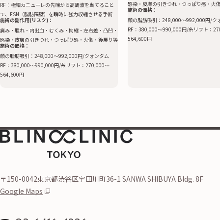
感染・皮膚の引きつれ・つっぱり感・火
RF：極細カニューレの先端から高周波を当てること
施術の価格：
で、FSN（脂肪隔壁）を瞬時に強力収縮させる手術
施術の副作用(リスク)：
顔の脂肪吸引：248,000〜992,000円/
RF：380,000〜990,000円/糸リフト：27
痛み・腫れ・内出血・むくみ・拘縮・左右差・凸凹・
564,600円
感染・皮膚の引きつれ・つっぱり感・火傷・後戻り等
施術の価格：
顔の脂肪吸引：248,000〜992,000円/クォンタム
RF：380,000〜990,000円/糸リフト：270,000〜
564,600円
〒150-0042東京都渋谷区宇田川町36-1 SANWA SHIBUYA Bldg. 8F
Google Maps