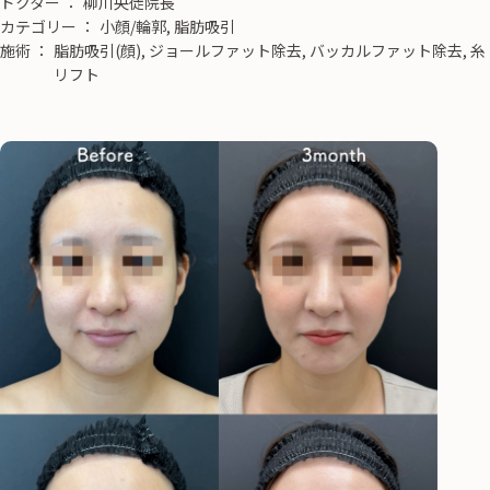
ドクター
：
柳川央徒院長
カテゴリー
：
小顔/輪郭, 脂肪吸引
施術
：
脂肪吸引(顔), ジョールファット除去, バッカルファット除去, 糸
リフト