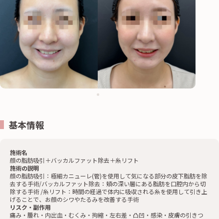
基本情報
施術名
顔の脂肪吸引＋バッカルファット除去＋糸リフト
施術の説明
顔の脂肪吸引：極細カニューレ(管)を使用して気になる部分の皮下脂肪を除
去する手術/バッカルファット除去：頬の深い層にある脂肪を口腔内から切
除する手術 /糸リフト：時間の経過で体内に吸収される糸を使用して引き上
げることで、お顔のシワやたるみを改善する手術
リスク・副作用
痛み・腫れ・内出血・むくみ・拘縮・左右差・凸凹・感染・皮膚の引きつ